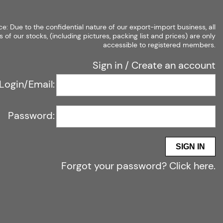
Создать учетную запись
Войти
ce: Due to the confidential nature of our export-import business, all
s of our stocks, (including pictures, packing list and prices) are only
accessible to registered members.
Sign in
/
Create an account
Login/Email:
тографии, упаковочный лист и цены) доступны только для
Password:
SIGN IN
Forgot your password?
Click here
.
Babilon
Shop
-
это международная платформа,
аем постоянный доступ к брендовым запасам одежды, обуви, сумок и