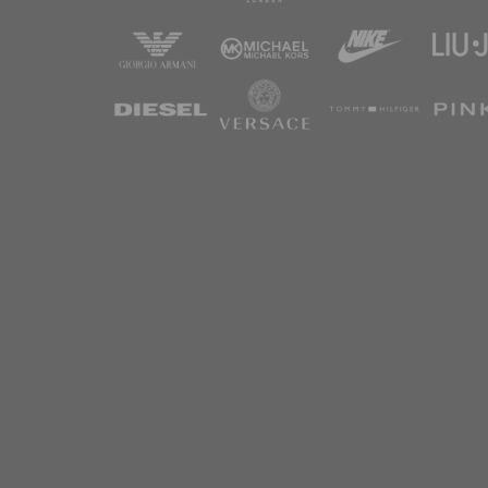
Оптовый с
ТРЕНДЫ И ПРЕМИУМ
лучших - о
аксессуаров
ECONOMY ZONE (Mass Mix) | Одежда на
Мы предлаг
килограммы | STOCK BABILON SHOP
обслуживан
позволяет 
>>> ПОКУПКА БЕЗ ЮРИДИЧЕСКОГО
Мы также 
ЛИЦА (От 5 шт / 5 кг) <<<
клиентам в
продажи э
*** Экономичная Зона: Только 9 кг или
VAN GRAAF,
Только 9 шт. – Сток и Возвраты
Товары со 
паллеты и к
Zalando, About You и другие.***
предметы ро
ОСНОВНОЕ МИКС-ПРЕДЛОЖЕНИЕ
(Лоты и Паллеты)
Наше пре
Мы предлаг
* Boutique Smart-Start | Лоты 17–27 кг |
продавцов 
STOCK BABILON SHOP
Одеж
* PREMIUM E-Commerce ПЛАТФОРМЫ
Микс | Zalando, About You, P&C | Лоты от