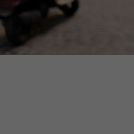
от 9 кг | Интернет-магазины
*--- ZALANDO от 9 кг | Мини-Лоты
*--- ABOUT YOU от 9 кг | Мини-Лоты
*--- PEEK & CLOPPENBURG от 9 кг |
Мини-Лоты
*--- ASOS от 9 кг | Мини-Лоты
ЗОНА PREMIUM & LUXURY
(Высокомаржинальный товар)
*** Экономичная Зона Премиум и
Люкс: Только 9 кг или Только 5 шт.
ЭКСКЛЮ
ЖЕНСКА
***
PREMIUM 
+++ Зона брендов Premium & Luxury +++
530,62
I Малые пакеты (Одежда, Обувь, Сумки и