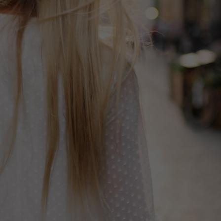
онах являются окончательными, и купленный товар не подлежит обмену
ших Правил и безоговорочно принимаете их положения под собственную
ЛЬКО 9 КГ ИЛИ ТОЛЬКО 5 ШТ. ***