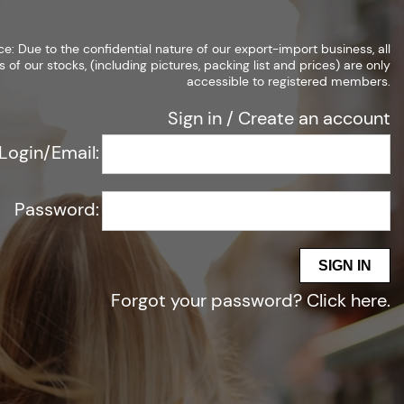
Создать учетную запись
Войти
ce: Due to the confidential nature of our export-import business, all
s of our stocks, (including pictures, packing list and prices) are only
accessible to registered members.
Sign in
/
Create an account
Login/Email:
тографии, упаковочный лист и цены) доступны только для
Password:
SIGN IN
Forgot your password?
Click here
.