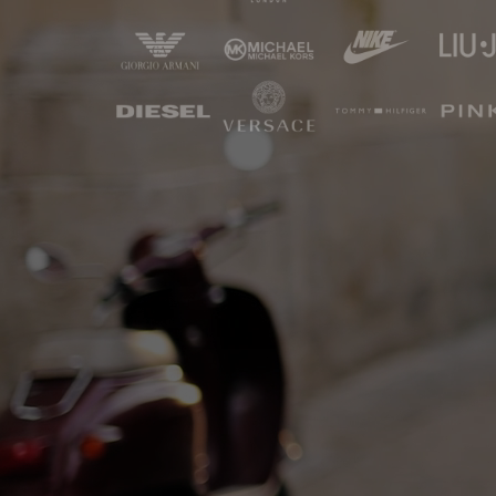
килограммы | STOCK BABILON SHOP
>>> ПОКУПКА БЕЗ ЮРИДИЧЕСКОГО
ЛИЦА (От 5 шт / 5 кг) <<<
*** Экономичная Зона: Только 9 кг или
Только 9 шт. – Сток и Возвраты
Zalando, About You и другие.***
ОСНОВНОЕ МИКС-ПРЕДЛОЖЕНИЕ
(Лоты и Паллеты)
*Абсолютный з
* Boutique Smart-Start | Лоты 17–27 кг |
или аннулиро
STOCK BABILON SHOP
ответственнос
* PREMIUM E-Commerce ПЛАТФОРМЫ
*** ЭК
Микс | Zalando, About You, P&C | Лоты от
20 кг & Паллеты от 100 кг
МИНИ-ПАКЕТЫ БРЕНДОВЫЕ | Одежда