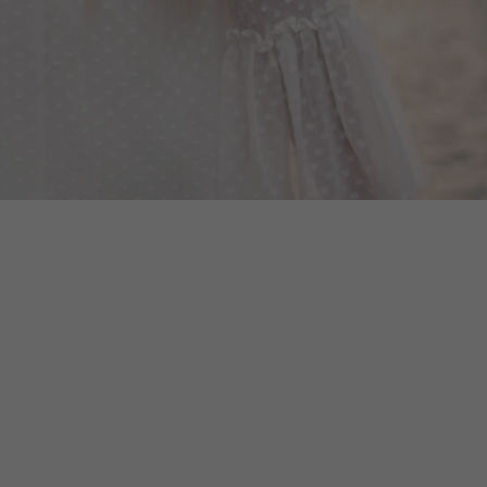
НДИНАВСКИЕ ТОП-
ЛЮКСОВЫЕ СУМКИ - MIX
НДЫ ПРЕМИУМ: COS /
MULTIBRANDS: PREMIUM I
ET / & OTHER STORIES /
GOLD - 5 ШТ
С ОДЕЖДЫ – 9 КГ
,67 €
276,75 €
Добавить в
Добавить в
корзину
корзину