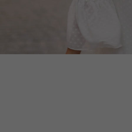
ЗИВНЫЙ СТОК:
ЭКСКЛЮЗИВНЫЙ СТОК
СКА
Я ОДЕЖДА LIU JO
ЖЕНСКИХ СУМОК I
БРЕ
- 12 шт
VERSACE 19V69 I LUXURY
ARK
ACCESSORIES - 5 ШТ
МИК
 €
242,93 €
658
Добавить в
Добавить в
корзину
корзину