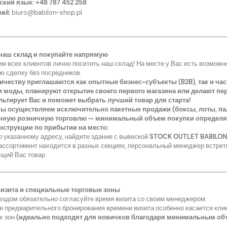
ский язык:
+48 787 452 258
ail:
biuro@babilon-shop.pl
наш склад и покупайте напрямую
м всех клиентов лично посетить наш склад! На месте у Вас есть возможн
ю сделку без посредников.
ичеству приглашаются как опытные бизнес-субъекты (B2B), так и час
 моды, планируют открытие своего первого магазина или делают пе
ьтирует Вас и поможет выбрать лучший товар для старта!
ы осуществляем исключительно пакетные продажи (боксы, лоты, пал
нную розничную торговлю — минимальный объем покупки определяе
струкции по прибытии на место:
о указанному адресу, найдите здание с вывеской
STOCK OUTLET BABILON
ассортимент находится в разных секциях, персональный менеджер встрети
щий Вас товар.
изита и специальные торговые зоны
ездом обязательно согласуйте время визита со своим менеджером.
е предварительного бронирования времени визита особенно касается кл
х зон
(идеально подходят для новичков благодаря минимальным об