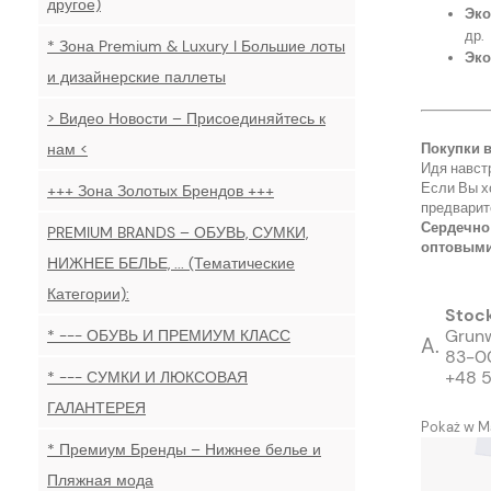
другое)
Эко
др.
* Зона Premium & Luxury I Большие лоты
Эко
и дизайнерские паллеты
> Видео Новости – Присоединяйтесь к
нам <
Покупки в
Идя навст
Если Вы хо
+++ Зона Золотых Брендов +++
предварит
Сердечно
PREMIUM BRANDS – ОБУВЬ, СУМКИ,
оптовыми
НИЖНЕЕ БЕЛЬЕ, ... (Тематические
Категории):
Stoc
Grunw
* --- ОБУВЬ И ПРЕМИУМ КЛАСС
A.
83-00
+48 5
* --- СУМКИ И ЛЮКСОВАЯ
ГАЛАНТЕРЕЯ
Pokaż w M
* Премиум Бренды – Нижнее белье и
Пляжная мода