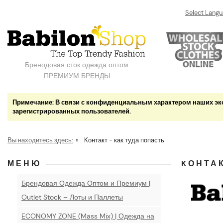
Select Lang
Бренодовая сток одежда оптом
ПРЕМИУМ БРЕНДЫ
Примечание: В связи с конфиденциальным характером наших экс
зарегистрированных пользователей.
Вы находитесь здесь:
»
Kонтакт - как туда попасть
МЕНЮ
KОНТАК
Брендовая Одежда Оптом и Премиум |
Outlet Stock – Лоты и Паллеты
ECONOMY ZONE (Mass Mix) | Одежда на