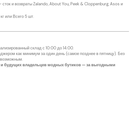
— сток и возвраты Zalando, About You, Peek & Cloppenburg, Asos и
кг или Всего 5 шт.
ализированный склад с 10:00 до 14:00.
еджером как минимум за один день (самое позднее в пятницу). Без
евозможным.
к и будущих владельцев модных бутиков — за выгодными