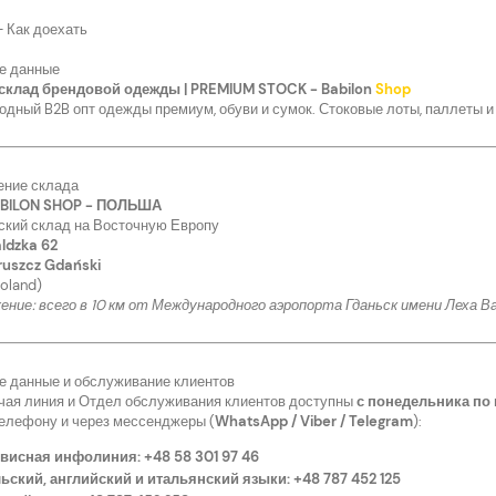
– Как доехать
е данные
склад брендовой одежды | PREMIUM STOCK - Babilon
Shop
дный B2B опт одежды премиум, обуви и сумок. Стоковые лоты, паллеты и 
ние склада
BILON SHOP - ПОЛЬША
ский склад на Восточную Европу
ldzka 62
uszcz Gdański
oland)
ение: всего в 10 км от Международного аэропорта Гданьск имени Леха В
е данные и обслуживание клиентов
чая линия и Отдел обслуживания клиентов доступны
с понедельника по 
телефону и через мессенджеры (
WhatsApp / Viber / Telegram
):
висная инфолиния:
+48 58 301 97 46
ьский, английский и итальянский языки:
+48 787 452 125