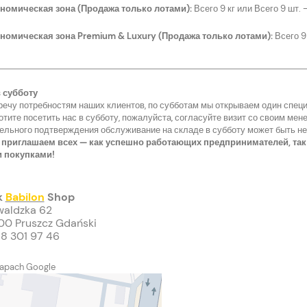
номическая зона (Продажа только лотами):
Всего 9 кг или Всего 9 шт. 
номическая зона Premium & Luxury (Продажа только лотами):
Всего 9 
 субботу
речу потребностям наших клиентов, по субботам мы открываем один специ
тите посетить нас в субботу, пожалуйста, согласуйте визит со своим мен
ельного подтверждения обслуживание на складе в субботу может быть н
 приглашаем всех — как успешно работающих предпринимателей, та
 покупками!
k
Babilon
Shop
aldzka 62
0 Pruszcz Gdański
8 301 97 46
apach Google