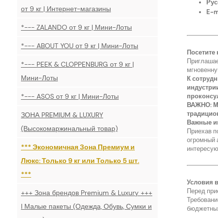
Рус
от 9 кг | Интернет-магазины
E-m
*--- ZALANDO от 9 кг | Мини-Лоты
*--- ABOUT YOU от 9 кг | Мини-Лоты
Посетите 
Приглашае
*--- PEEK & CLOPPENBURG от 9 кг |
мгновенну
Мини-Лоты
К сотрудн
индустрии
*--- ASOS от 9 кг | Мини-Лоты
проконсул
ВАЖНО: М
традицио
ЗОНА PREMIUM & LUXURY
Важные ин
(Высокомаржинальный товар)
Приехав п
огромный 
*** Экономичная Зона Премиум и
интересую
Люкс: Только 9 кг или Только 5 шт.
***
Условия в
Перед при
+++ Зона брендов Premium & Luxury +++
Требовани
I Малые пакеты (Одежда, Обувь, Сумки и
бюджетны