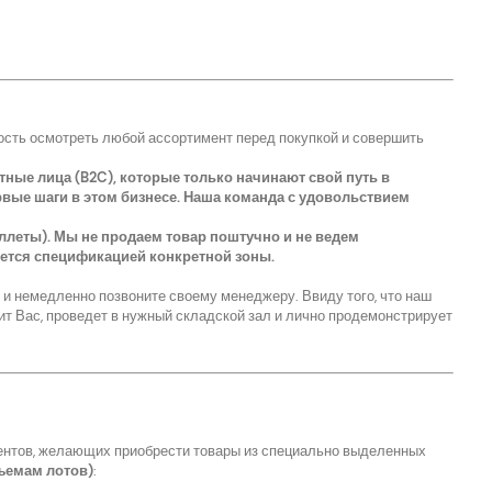
ость осмотреть любой ассортимент перед покупкой и совершить
тные лица (B2C), которые только начинают свой путь в
рвые шаги в этом бизнесе. Наша команда с удовольствием
леты). Мы не продаем товар поштучно и не ведем
тся спецификацией конкретной зоны.
и немедленно позвоните своему менеджеру. Ввиду того, что наш
т Вас, проведет в нужный складской зал и лично продемонстрирует
иентов, желающих приобрести товары из специально выделенных
ъемам лотов)
: