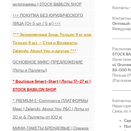
килограммы | STOCK BABILON SHOP
Контакты 
>>> ПОКУПКА БЕЗ ЮРИДИЧЕСКОГО
Контактны
ЛИЦА (От 5 шт / 5 кг) <<<
Оптовый 
Междунаро
*** Экономичная Зона: Только 9 кг или
Только 9 шт. – Сток и Возвраты
Расположе
Zalando, About You и другие.***
STOCK BA
Логистиче
ОСНОВНОЕ МИКС-ПРЕДЛОЖЕНИЕ
ul. Grunwa
(Лоты и Паллеты)
83-000 Pr
Польша (P
(Располож
* Boutique Smart-Start | Лоты 17–27 кг |
STOCK BABILON SHOP
* PREMIUM E-Commerce ПЛАТФОРМЫ
Контактны
Наша горя
Микс | Zalando, About You, P&C | Лоты от
Связь по 
20 кг & Паллеты от 100 кг
Сер
Пол
МИНИ-ПАКЕТЫ БРЕНДОВЫЕ | Одежда