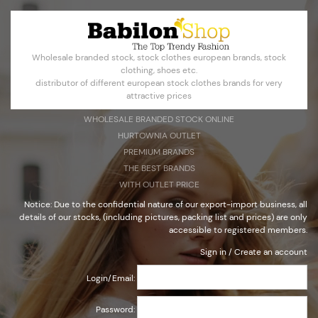
Создать учетную запись
Войти
Wholesale branded stock, stock clothes european brands, stock
Select Language
▼
clothing, shoes etc.
distributor of different european stock clothes brands for very
attractive prices
WHOLESALE BRANDED STOCK ONLINE
HURTOWNIA OUTLET
Бренодовая сток одежда оптом
PREMIUM BRANDS
ПРЕМИУМ БРЕНДЫ
THE BEST BRANDS
WITH OUTLET PRICE
Notice: Due to the confidential nature of our export-import business, all
details of our stocks, (including pictures, packing list and prices) are only
accessible to registered members.
Примечание: В связи с конфиденциальным характером
наших экспортно-импортных бизнес, все детали нашей
Sign in
/
Create an account
акции, (в том числе фотографии, упаковочный лист и цены)
доступны только для зарегистрированных пользователей.
Login/Email:
Password: