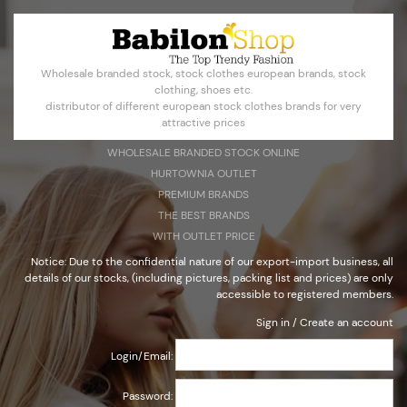
Konto erstellen
Anmelden
Wholesale branded stock, stock clothes european brands, stock
Select Language
▼
clothing, shoes etc.
distributor of different european stock clothes brands for very
attractive prices
WHOLESALE BRANDED STOCK ONLINE
HURTOWNIA OUTLET
Großhandel Stock Markenkleidung
PREMIUM BRANDS
PREMIUM-MARKEN
THE BEST BRANDS
WITH OUTLET PRICE
Notice: Due to the confidential nature of our export-import business, all
details of our stocks, (including pictures, packing list and prices) are only
accessible to registered members.
Hinweis: Aufgrund des vertraulichen Charakters der Export-
Import-Geschäft, alle Details unserer Aktien (einschließlich
Sign in
/
Create an account
Bilder, Packliste und Preise) sind nur für registrierte Mitglieder.
Login/Email:
Password: