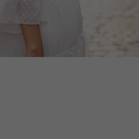
zx] PINKO PREMIUM: EXKLUSIVER
BEKLEIDUNGSTOCK – 24 STK.
1.107,00 €
900,00 €
Nettopreis:
Zum Warenkorb hinzufügen