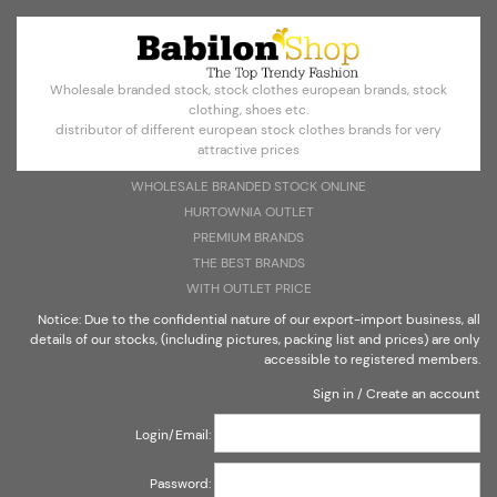
Konto erstellen
Anmelden
Wholesale branded stock, stock clothes european brands, stock
Select Language
▼
clothing, shoes etc.
distributor of different european stock clothes brands for very
attractive prices
WHOLESALE BRANDED STOCK ONLINE
HURTOWNIA OUTLET
Großhandel Stock Markenkleidung
PREMIUM BRANDS
PREMIUM-MARKEN
THE BEST BRANDS
WITH OUTLET PRICE
Notice: Due to the confidential nature of our export-import business, all
details of our stocks, (including pictures, packing list and prices) are only
accessible to registered members.
Hinweis: Aufgrund des vertraulichen Charakters der Export-
Import-Geschäft, alle Details unserer Aktien (einschließlich
Sign in
/
Create an account
Bilder, Packliste und Preise) sind nur für registrierte Mitglieder.
Login/Email:
Password: