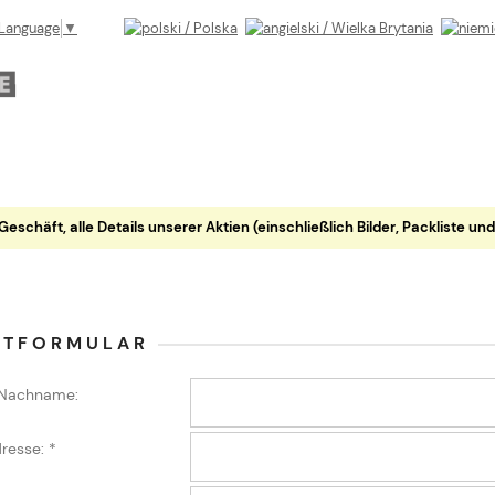
 Language
▼
häft, alle Details unserer Aktien (einschließlich Bilder, Packliste und Pr
KTFORMULAR
 Nachname:
dresse:
*