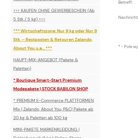
Betreff:
>>> KAUFEN OHNE GEWERBESCHEIN (Ab
Nachricht
5 Stk / 5 kg) <<<
*** Wirtschaftszone: Nur 9 kg oder Nur 9
Stk. – Restposten & Retouren Zalando,
*
- Pole w
About You u.a... ***
HAUPT-MIX-ANGEBOT (Pakete &
Paletten)
* Boutique Smart-Start Premium
Modepakete | STOCK BABILON SHOP
* PREMIUM E-Commerce PLATTFORMEN
Mix | Zalando, About You, P&C| Pakete ab
20 kg & Paletten ab 100 kg
MINI-PAKETE MARKENKLEIDUNG |
Bekleidung ab 9 kg | Online-Shops