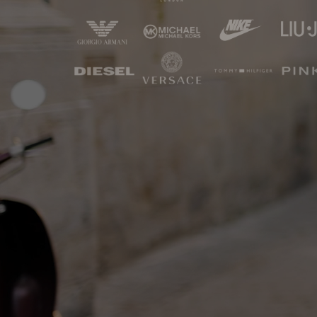
>>> KAUFEN OHNE GEWERBESCHEIN (Ab
5 Stk / 5 kg) <<<
*** Wirtschaftszone: Nur 9 kg oder Nur 9
Stk. – Restposten & Retouren Zalando,
About You u.a... ***
HAUPT-MIX-ANGEBOT (Pakete &
Paletten)
* Boutique Smart-Start Premium
Modepakete | STOCK BABILON SHOP
* PREMIUM E-Commerce PLATTFORMEN
Mix | Zalando, About You, P&C| Pakete ab
*PREMI
20 kg & Paletten ab 100 kg
MINI-PAKETE MARKENKLEIDUNG |
Bekleidung ab 9 kg | Online-Shops