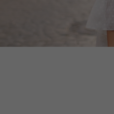
- Wunderschöner
VALEGE - Wunderschöner
TRI
terwäschemix - 20
Damenunterwäschemix - 40
EXK
Stück
DAM
100%
20 S
€
233,70 €
170
Zum Warenkorb
Zum Warenkorb
hinzufügen
hinzufügen
:
Nettopreis:
Nett
190,00 €
139,