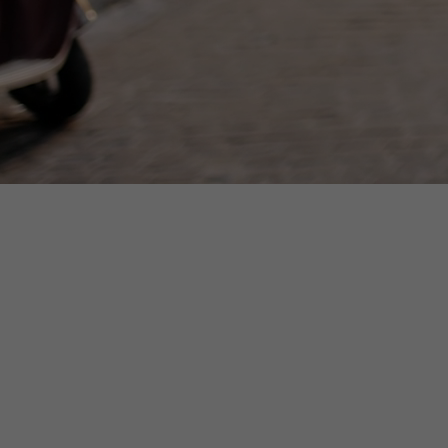
*--- ZALANDO ab 9 kg | Mini-Pakete
*--- ABOUT YOU ab 9 kg | Mini-Pakete
*--- PEEK & CLOPPENBURG ab 9 kg |
Mini-Pakete
*--- ASOS ab 9 kg | Mini-Pakete
PREMIUM & LUXURY ZONE (Margenstarke
Ware)
*** Economic Premium & Luxury Zone:
VALEGE 
Damenun
Only 9 kg or Only 5 pcs ***
Stück
+++ Premium & Luxury Markenbereich
+++ I Kleine Pakete (Kleidung, Schuhe,
135,30 
Handtaschen & andere)
Nettopreis
110,00 €
* Premium & Luxury Bereich I Großpakete