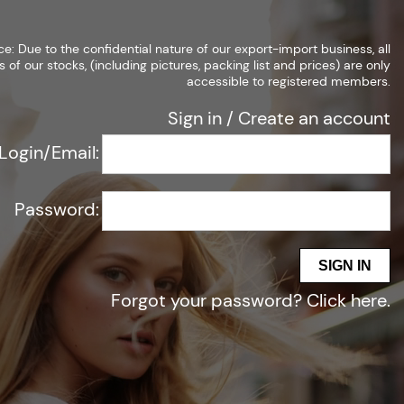
Konto erstellen
Anmelden
ce: Due to the confidential nature of our export-import business, all
s of our stocks, (including pictures, packing list and prices) are only
accessible to registered members.
Sign in
/
Create an account
Login/Email:
eise) sind nur für registrierte Mitglieder.
Password:
SIGN IN
Forgot your password?
Click here
.