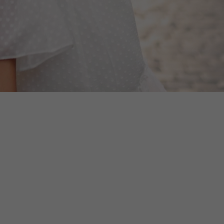
UMPH LUXURY LINGERIE –
TRIUMPH LUXURY LINGERIE –
LUSIVER
EXKLUSIVER
ENUNTERWÄSCHE-MIX |
DAMENUNTERWÄSCHE-MIX |
 NEU (1. Wahl / Kat. A) –
100% NEU (1. Wahl / Kat. A) –
tk.
40 Stk.
,97 €
312,42 €
Zum Warenkorb
Zum Warenkorb
hinzufügen
hinzufügen
opreis:
Nettopreis:
00 €
254,00 €