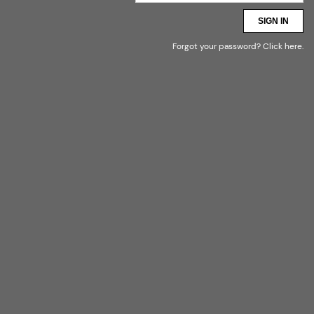
SIGN IN
Forgot your password?
Click here
.
* HURT PALETY – STOCKI
MAGAZYNOWE I ZWROTY
(ZALANDO, ABOUT YOU, P&C I
INNE PLATFORMY E-
COMMERCE)