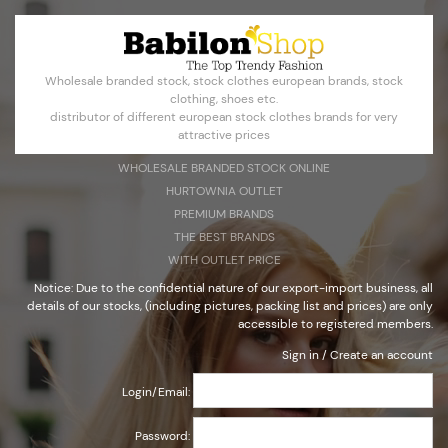
Создать учетную запись
Войти
Wholesale branded stock, stock clothes european brands, stock
Select Language
▼
clothing, shoes etc.
distributor of different european stock clothes brands for very
attractive prices
WHOLESALE BRANDED STOCK ONLINE
HURTOWNIA OUTLET
Бренодовая сток одежда оптом
PREMIUM BRANDS
ПРЕМИУМ БРЕНДЫ
THE BEST BRANDS
WITH OUTLET PRICE
Notice: Due to the confidential nature of our export-import business, all
details of our stocks, (including pictures, packing list and prices) are only
accessible to registered members.
Примечание: В связи с конфиденциальным характером
наших экспортно-импортных бизнес, все детали нашей
Sign in
/
Create an account
акции, (в том числе фотографии, упаковочный лист и цены)
доступны только для зарегистрированных пользователей.
Login/Email:
Password: