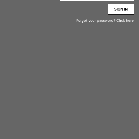
SIGN IN
Forgot your password?
Click here
.
* --- DLA DZIECI